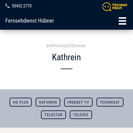
05452 2770
Fernsehdienst Hübner
EMPFANGSTECHNIK
Kathrein
HD PLUS
KATHREIN
FREENET TV
TECHNISAT
TELESTAR
TELEVES